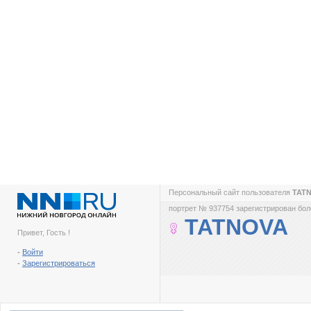
Персональный сайт пользователя
TAT
портрет № 937754 зарегистрирован боле
TATNOVA
Привет, Гость !
-
Войти
-
Зарегистрироваться