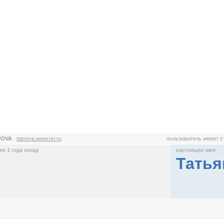
NOVA
:
tatnova.www.nn.ru
пользователь имеет 
е 1 года назад
настоящее имя:
Татья