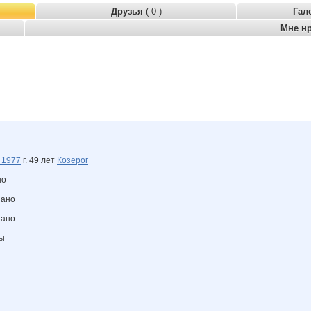
Друзья
( 0 )
Гал
Мне н
я
1977
г. 49 лет
Козерог
но
зано
зано
ны