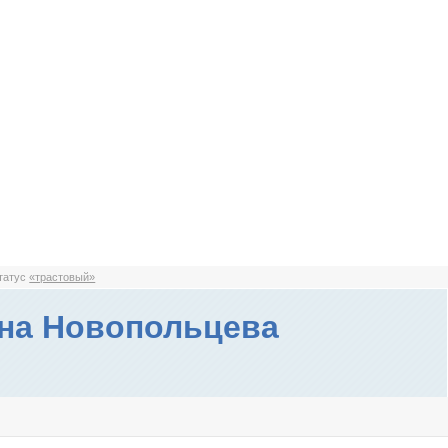
статус
«трастовый»
на Новопольцева