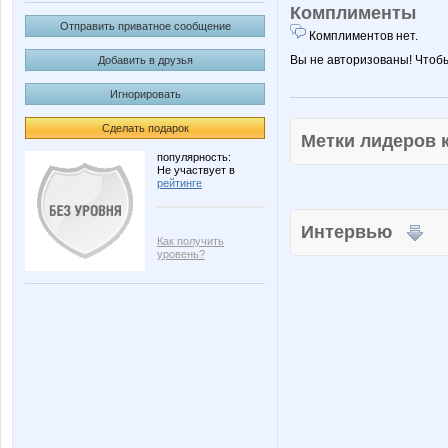
Комплименты
Отправить приватное сообщение
Комплиментов нет.
Вы не авторизованы! Чтоб
Добавить в друзья
Игнорировать
Сделать подарок
Метки лидеров
популярность:
Не участвует в
рейтинге
Интервью
Как получить
уровень?