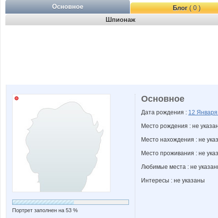
Основное
Блог
( 0 )
Шпионаж
Основное
Дата рождения :
12 Январ
Место рождения : не указа
Место нахождения : не ука
Место проживания : не ука
Любимые места : не указа
Интересы : не указаны
Портрет заполнен на 53 %